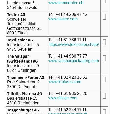
www.temmentec.ch
Lütoldstrasse 6
3454 Sumiswald
Testex AG
Tel. +41 44 206 42 42
www.testex.com
Schweizer
Textilprüfinstitut
Gotthardstrasse 61
8002 Zürich
Textilcolor AG
Tel. +41 81 786 11 11
https://www.textilcolor.ch/de/
Industriestrasse 5
9475 Sevelen
The Valspar
Tel. +41 44 936 77 77
www.valsparpackaging.com
(Switzerland) AG
Industriestrasse 9
8627 Grüningen
Thommen-Furler AG
Tel. +41 32 423 16 62
www.k-plus-s.com
Rue Saint-Henri 2
2800 Delémont
Tillotts Pharma AG
Tel. +41 61 935 26 26
www.tillotts.com
Baslerstrasse 15
4310 Rheinfelden
Toggenburger AG
Tel. +41 52 244 11 11