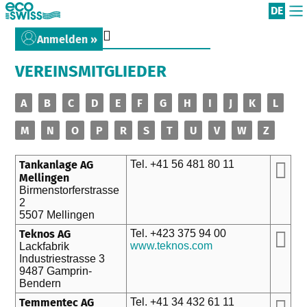
DE
Anmelden »
VEREINSMITGLIEDER
A
B
C
D
E
F
G
H
I
J
K
L
M
N
O
P
R
S
T
U
V
W
Z
Tankanlage AG
Tel. +41 56 481 80 11
Mellingen
Birmenstorferstrasse
2
5507 Mellingen
Teknos AG
Tel. +423 375 94 00
www.teknos.com
Lackfabrik
Industriestrasse 3
9487 Gamprin-
Bendern
Temmentec AG
Tel. +41 34 432 61 11