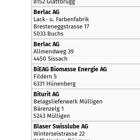
8152 Glattbrugg
Berlac AG
Lack- u. Farbenfabrik
Bresteneggstrasse 17
5033 Buchs
Berlac AG
Allmendweg 39
4450 Sissach
BiEAG Biomasse Energie AG
Fildern 5
6331 Hünenberg
Biturit AG
Belagslieferwerk Mülligen
Bärenzelg 1
5243 Mülligen
Blaser Swisslube AG
Winterseistrasse 22