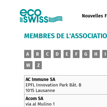
Nouvelles
F
MEMBRES DE L'ASSOCIATI
A
B
C
D
E
F
G
H
I
W
Z
AC Immune SA
EPFL Innovation Park Bât. B
1015 Lausanne
Acom SA
via al Mulino 1