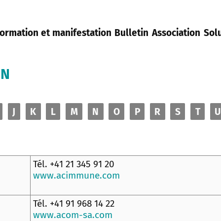
ormation et manifestation
Bulletin
Association
Sol
ON
J
K
L
M
N
O
P
R
S
T
U
Tél. +41 21 345 91 20
www.acimmune.com
Tél. +41 91 968 14 22
www.acom-sa.com