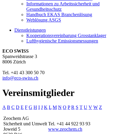
Informationen zu Arbeitssicherheit und
Gesundheitsschutz
Handbuch EKAS Branchenlösung
Weblösung ASGS
Dienstleistungen
Kooperationsvereinbarung Grosstanklager
Lufthygienische Emissionsmessungen
ECO SWISS
Spanweidstrasse 3
8006 Zürich
Tel. +41 43 300 50 70
info@eco-swiss.ch
Vereinsmitglieder
A
B
C
D
E
F
G
H
I
J
K
L
M
N
O
P
R
S
T
U
V
W
Z
Zeochem AG
Sicherheit und Umwelt
Tel. +41 44 922 93 93
Joweid 5
www.zeochem.ch