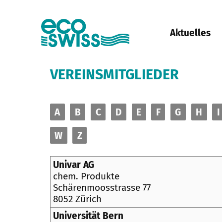
Aktuelles
VEREINSMITGLIEDER
A
B
C
D
E
F
G
H
I
W
Z
Univar AG
chem. Produkte
Schärenmoosstrasse 77
8052 Zürich
Universität Bern