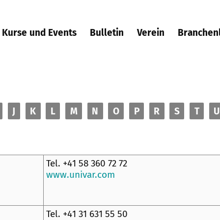
Kurse und Events
Bulletin
Verein
Branchen
J
K
L
M
N
O
P
R
S
T
U
Tel. +41 58 360 72 72
www.univar.com
Tel. +41 31 631 55 50