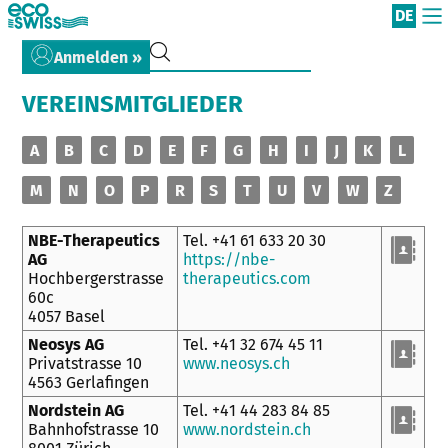
DE
Anmelden »
VEREINSMITGLIEDER
A
B
C
D
E
F
G
H
I
J
K
L
M
N
O
P
R
S
T
U
V
W
Z
NBE-Therapeutics
Tel. +41 61 633 20 30
AG
https://nbe-
Hochbergerstrasse
therapeutics.com
60c
4057 Basel
Neosys AG
Tel. +41 32 674 45 11
Privatstrasse 10
www.neosys.ch
4563 Gerlafingen
Nordstein AG
Tel. +41 44 283 84 85
Bahnhofstrasse 10
www.nordstein.ch