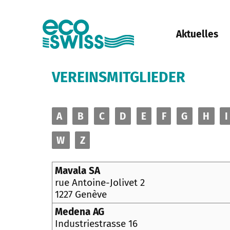
Aktuelles
VEREINSMITGLIEDER
A
B
C
D
E
F
G
H
I
W
Z
Mavala SA
rue Antoine-Jolivet 2
1227 Genève
Medena AG
Industriestrasse 16