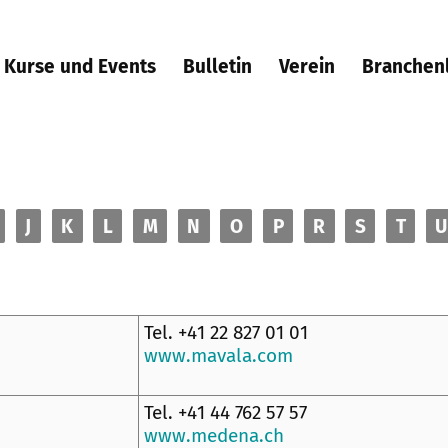
Kurse und Events
Bulletin
Verein
Branchen
J
K
L
M
N
O
P
R
S
T
U
Tel. +41 22 827 01 01
www.mavala.com
Tel. +41 44 762 57 57
www.medena.ch