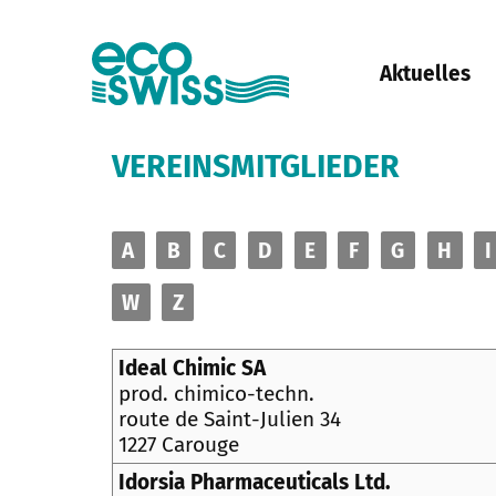
Aktuelles
VEREINSMITGLIEDER
A
B
C
D
E
F
G
H
I
W
Z
Ideal Chimic SA
prod. chimico-techn.
route de Saint-Julien 34
1227 Carouge
Idorsia Pharmaceuticals Ltd.