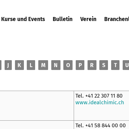
Kurse und Events
Bulletin
Verein
Branchen
J
K
L
M
N
O
P
R
S
T
U
Tel. +41 22 307 11 80
www.idealchimic.ch
Tel. +41 58 844 00 00