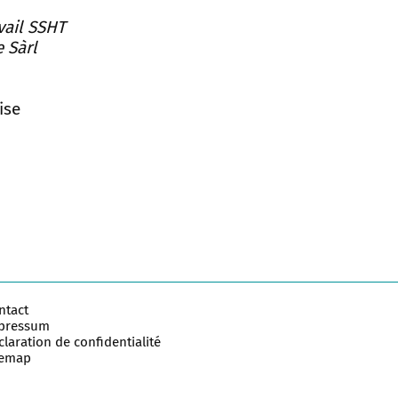
vail SSHT
 Sàrl
ise
ntact
pressum
laration de confidentialité
temap