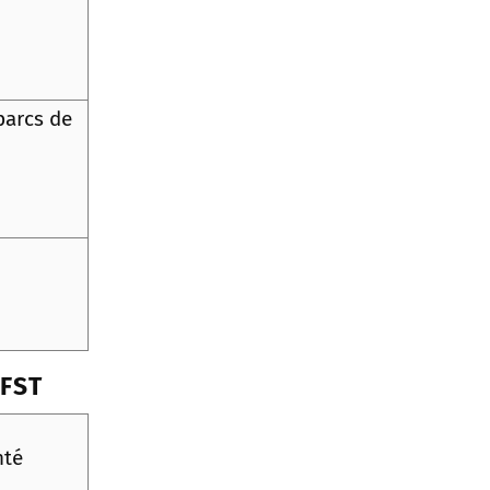
parcs de
CFST
nté