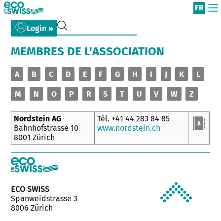
FR
Login »
MEMBRES DE L'ASSOCIATION
A
B
C
D
E
F
G
H
I
J
K
L
M
N
O
P
R
S
T
U
V
W
Z
Nordstein AG
Tél. +41 44 283 84 85
Bahnhofstrasse 10
www.nordstein.ch
8001 Zürich
ECO SWISS
Spanweidstrasse 3
8006 Zürich