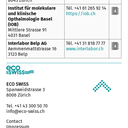
8045 Zürich
Institut für molekulare
Tél. +41 61 265 92 14
und klinische
https://iob.ch
Opthalmologie Basel
(IOB)
Mittlere Strasse 91
4031 Basel
Interlabor Belp AG
Tél. +41 31 818 77 77
Aemmenmattstrasse 16
www.interlabor.ch
3123 Belp
ECO SWISS
Spanweidstrasse 3
8006 Zürich
Tel. +41 43 300 50 70
info@eco-swiss.ch
Contact
Impressum