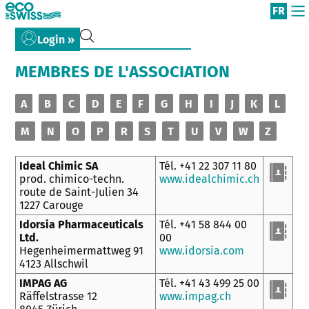
FR
Login »
MEMBRES DE L'ASSOCIATION
A
B
C
D
E
F
G
H
I
J
K
L
M
N
O
P
R
S
T
U
V
W
Z
Ideal Chimic SA
Tél. +41 22 307 11 80
prod. chimico-techn.
www.idealchimic.ch
route de Saint-Julien 34
1227 Carouge
Idorsia Pharmaceuticals
Tél. +41 58 844 00
Ltd.
00
Hegenheimermattweg 91
www.idorsia.com
4123 Allschwil
IMPAG AG
Tél. +41 43 499 25 00
Räffelstrasse 12
www.impag.ch