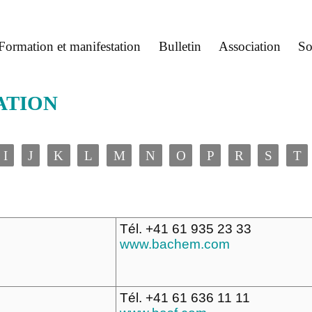
Formation et manifestation
Bulletin
Association
So
ATION
I
J
K
L
M
N
O
P
R
S
T
Tél. +41 61 935 23 33
e
www.bachem.com
Tél. +41 61 636 11 11