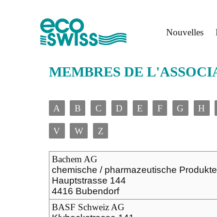
Nouvelles
MEMBRES DE L'ASSOCI
A
B
C
D
E
F
G
H
V
W
Z
Bachem AG
chemische / pharmazeutische Produkt
Hauptstrasse 144
4416 Bubendorf
BASF Schweiz AG