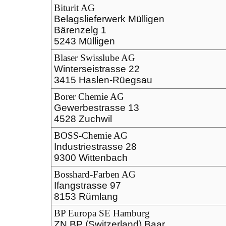
Biturit AG
Belagslieferwerk Mülligen
Bärenzelg 1
5243 Mülligen
Blaser Swisslube AG
Winterseistrasse 22
3415 Haslen-Rüegsau
Borer Chemie AG
Gewerbestrasse 13
4528 Zuchwil
BOSS-Chemie AG
Industriestrasse 28
9300 Wittenbach
Bosshard-Farben AG
Ifangstrasse 97
8153 Rümlang
BP Europa SE Hamburg
ZN BP (Switzerland) Baar